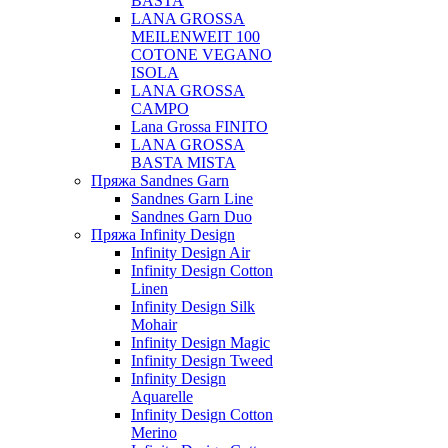
BASTA
LANA GROSSA
MEILENWEIT 100
COTONE VEGANO
ISOLA
LANA GROSSA
CAMPO
Lana Grossa FINITO
LANA GROSSA
BASTA MISTA
Пряжа Sandnes Garn
Sandnes Garn Line
Sandnes Garn Duo
Пряжа Infinity Design
Infinity Design Air
Infinity Design Cotton
Linen
Infinity Design Silk
Mohair
Infinity Design Magic
Infinity Design Tweed
Infinity Design
Aquarelle
Infinity Design Cotton
Merino