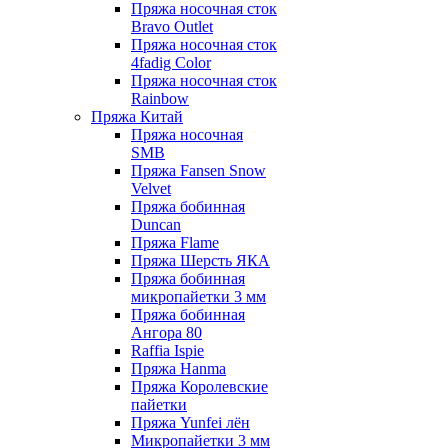
Пряжа носочная сток
Bravo Outlet
Пряжа носочная сток
4fadig Color
Пряжа носочная сток
Rainbow
Пряжа Китай
Пряжа носочная
SMB
Пряжа Fansen Snow
Velvet
Пряжа бобинная
Duncan
Пряжа Flame
Пряжа Шерсть ЯКА
Пряжа бобинная
микропайетки 3 мм
Пряжа бобинная
Ангора 80
Raffia Ispie
Пряжа Hanma
Пряжа Королевские
пайетки
Пряжа Yunfei лён
Микропайетки 3 мм