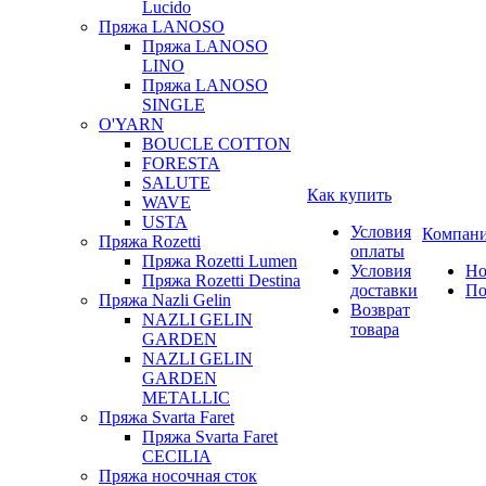
Lucido
Пряжа LANOSO
Пряжа LANOSO
LINO
Пряжа LANOSO
SINGLE
O'YARN
BOUCLE COTTON
FORESTA
SALUTE
Как купить
WAVE
USTA
Условия
Компан
Пряжа Rozetti
оплаты
Пряжа Rozetti Lumen
Условия
Но
Пряжа Rozetti Destina
доставки
По
Пряжа Nazli Gelin
Возврат
NAZLI GELIN
товара
GARDEN
NAZLI GELIN
GARDEN
METALLIC
Пряжа Svarta Faret
Пряжа Svarta Faret
CECILIA
Пряжа носочная сток