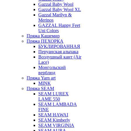
Gazzal Baby Wool
Gazzal Baby Wool XL
Gazzal Marilyn &
Merinos
GAZZAL Happy Feet
Uni Colors
Пряжа Кашемир
Пряжа ПЕХОРКА
БУКЛИРОВАННАЯ
Перуанская альпака
Воздушный кант (Air
Lace)
Монгольский
верблюд
Пряжа Yarn art
MINK
Пряжа SEAM
SEAM LUREX
LAME 550
SEAM LAMBADA
FINE
SEAM HAWAI
SEAM Kimberly
SEAM VIRGINIA
SEAM AURA