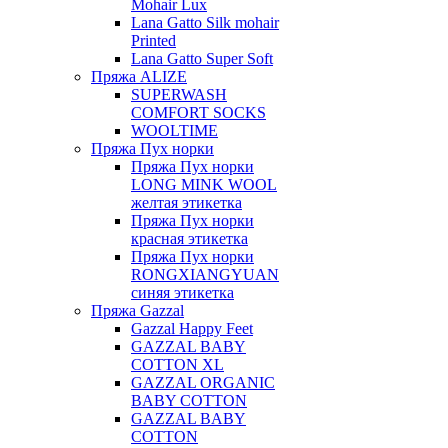
Mohair Lux
Lana Gatto Silk mohair
Printed
Lana Gatto Super Soft
Пряжа ALIZE
SUPERWASH
COMFORT SOCKS
WOOLTIME
Пряжа Пух норки
Пряжа Пух норки
LONG MINK WOOL
желтая этикетка
Пряжа Пух норки
красная этикетка
Пряжа Пух норки
RONGXIANGYUAN
синяя этикетка
Пряжа Gazzal
Gazzal Happy Feet
GAZZAL BABY
COTTON XL
GAZZAL ORGANIC
BABY COTTON
GAZZAL BABY
COTTON