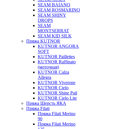
SEAM BAIANO
SEAM ROSMARINO
SEAM SHINY
DROPS
SEAM
MONTSERRAT
SEAM KID SILK
Пряжа KUTNOR
KUTNOR ANGORA
SOFT
KUTNOR Paillettes
KUTNOR Raffinato
(моточная)
KUTNOR Calza
Allegra
KUTNOR Viverone
KUTNOR Cielo
KUTNOR Shine Pail
KUTNOR Cielo Lite
Пряжа Шерсть ЯКА
Пряжа Filati
Пряжа Filati Merino
90
Пряжа Filati Merino