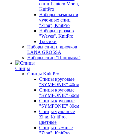
спиц Lantern Moon,
KnitPro
Наборы съемных и
чулочных спиц
"Zing", KnitPro
Наборы крючков
"Waves", KnitPro
Тросики
Наборы спиц и крючков
LANA GROSSA
Наборы спиц "Панорама"
Спицы
Спицы Knit Pro
Спицы круговые
"SYMFONIE" 40см
Спицы круговые
"SYMFONIE" 60см
Спицы круговые
"SYMFONIE" 80см
Спицы чулочные
Zing, KnitPro,
цветные
Спицы съемные
"Zing", KnitPro,