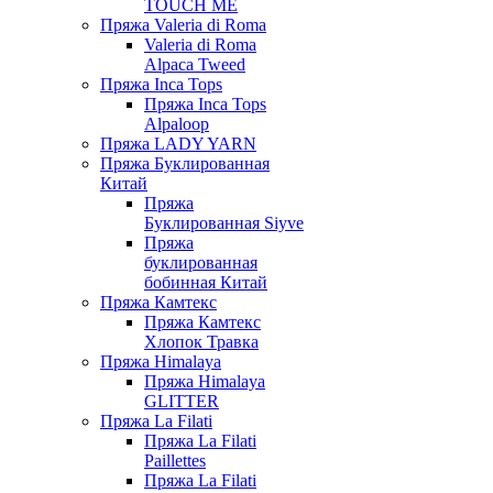
TOUCH ME
Пряжа Valeria di Roma
Valeria di Roma
Alpaca Tweed
Пряжа Inca Tops
Пряжа Inca Tops
Alpaloop
Пряжа LADY YARN
Пряжа Буклированная
Китай
Пряжа
Буклированная Siyve
Пряжа
буклированная
бобинная Китай
Пряжа Камтекс
Пряжа Камтекс
Хлопок Травка
Пряжа Himalaya
Пряжа Himalaya
GLITTER
Пряжа La Filati
Пряжа La Filati
Paillettes
Пряжа La Filati