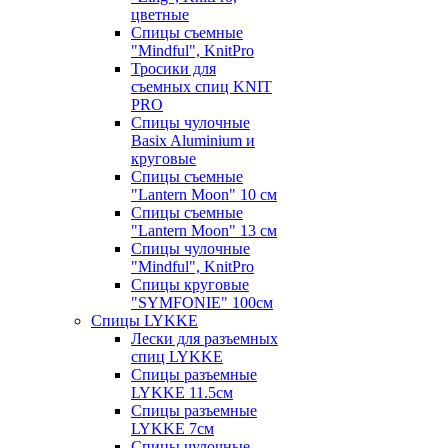
цветные
Спицы съемные
"Mindful", KnitPro
Тросики для
съемных спиц KNIT
PRO
Спицы чулочные
Basix Aluminium и
круговые
Спицы съемные
"Lantern Moon" 10 см
Спицы съемные
"Lantern Moon" 13 см
Спицы чулочные
"Mindful", KnitPro
Спицы круговые
"SYMFONIE" 100см
Спицы LYKKE
Лески для разъемных
спиц LYKKE
Спицы разъемные
LYKKE 11.5см
Спицы разъемные
LYKKE 7см
Спицы чулочные