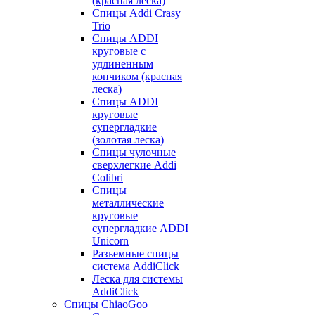
(красная леска)
Спицы Addi Crasy
Trio
Спицы ADDI
круговые с
удлиненным
кончиком (красная
леска)
Спицы ADDI
круговые
супергладкие
(золотая леска)
Спицы чулочные
сверхлегкие Addi
Colibri
Спицы
металлические
круговые
супергладкие ADDI
Unicorn
Разъемные спицы
система AddiClick
Леска для системы
AddiClick
Спицы ChiaoGoo