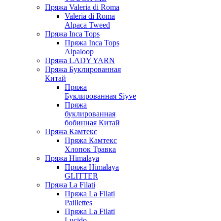
Пряжа Valeria di Roma
Valeria di Roma
Alpaca Tweed
Пряжа Inca Tops
Пряжа Inca Tops
Alpaloop
Пряжа LADY YARN
Пряжа Буклированная
Китай
Пряжа
Буклированная Siyve
Пряжа
буклированная
бобинная Китай
Пряжа Камтекс
Пряжа Камтекс
Хлопок Травка
Пряжа Himalaya
Пряжа Himalaya
GLITTER
Пряжа La Filati
Пряжа La Filati
Paillettes
Пряжа La Filati
Lucido