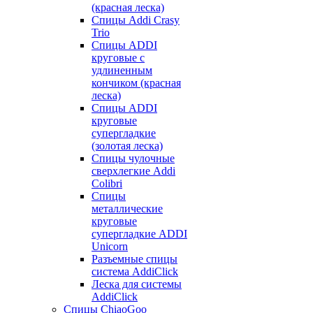
(красная леска)
Спицы Addi Crasy
Trio
Спицы ADDI
круговые с
удлиненным
кончиком (красная
леска)
Спицы ADDI
круговые
супергладкие
(золотая леска)
Спицы чулочные
сверхлегкие Addi
Colibri
Спицы
металлические
круговые
супергладкие ADDI
Unicorn
Разъемные спицы
система AddiClick
Леска для системы
AddiClick
Спицы ChiaoGoo