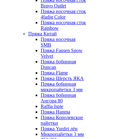
Пряжа носочная сток
Bravo Outlet
Пряжа носочная сток
4fadig Color
Пряжа носочная сток
Rainbow
Пряжа Китай
Пряжа носочная
SMB
Пряжа Fansen Snow
Velvet
Пряжа бобинная
Duncan
Пряжа Flame
Пряжа Шерсть ЯКА
Пряжа бобинная
микропайетки 3 мм
Пряжа бобинная
Ангора 80
Raffia Ispie
Пряжа Hanma
Пряжа Королевские
пайетки
Пряжа Yunfei лён
Микропайетки 3 мм