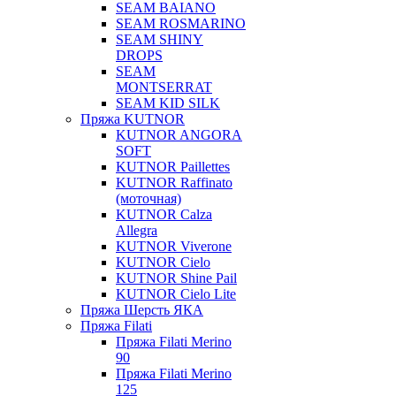
SEAM BAIANO
SEAM ROSMARINO
SEAM SHINY
DROPS
SEAM
MONTSERRAT
SEAM KID SILK
Пряжа KUTNOR
KUTNOR ANGORA
SOFT
KUTNOR Paillettes
KUTNOR Raffinato
(моточная)
KUTNOR Calza
Allegra
KUTNOR Viverone
KUTNOR Cielo
KUTNOR Shine Pail
KUTNOR Cielo Lite
Пряжа Шерсть ЯКА
Пряжа Filati
Пряжа Filati Merino
90
Пряжа Filati Merino
125