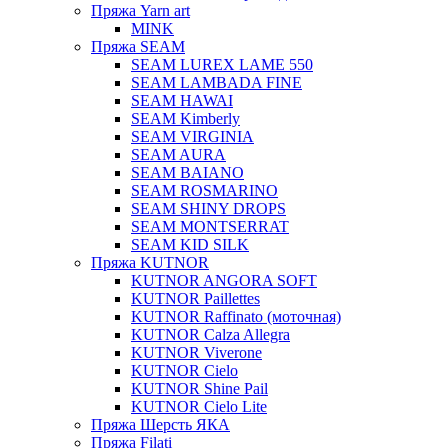
Пряжа Yarn art
MINK
Пряжа SEAM
SEAM LUREX LAME 550
SEAM LAMBADA FINE
SEAM HAWAI
SEAM Kimberly
SEAM VIRGINIA
SEAM AURA
SEAM BAIANO
SEAM ROSMARINO
SEAM SHINY DROPS
SEAM MONTSERRAT
SEAM KID SILK
Пряжа KUTNOR
KUTNOR ANGORA SOFT
KUTNOR Paillettes
KUTNOR Raffinato (моточная)
KUTNOR Calza Allegra
KUTNOR Viverone
KUTNOR Cielo
KUTNOR Shine Pail
KUTNOR Cielo Lite
Пряжа Шерсть ЯКА
Пряжа Filati