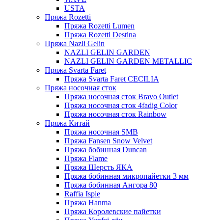
USTA
Пряжа Rozetti
Пряжа Rozetti Lumen
Пряжа Rozetti Destina
Пряжа Nazli Gelin
NAZLI GELIN GARDEN
NAZLI GELIN GARDEN METALLIC
Пряжа Svarta Faret
Пряжа Svarta Faret CECILIA
Пряжа носочная сток
Пряжа носочная сток Bravo Outlet
Пряжа носочная сток 4fadig Color
Пряжа носочная сток Rainbow
Пряжа Китай
Пряжа носочная SMB
Пряжа Fansen Snow Velvet
Пряжа бобинная Duncan
Пряжа Flame
Пряжа Шерсть ЯКА
Пряжа бобинная микропайетки 3 мм
Пряжа бобинная Ангора 80
Raffia Ispie
Пряжа Hanma
Пряжа Королевские пайетки