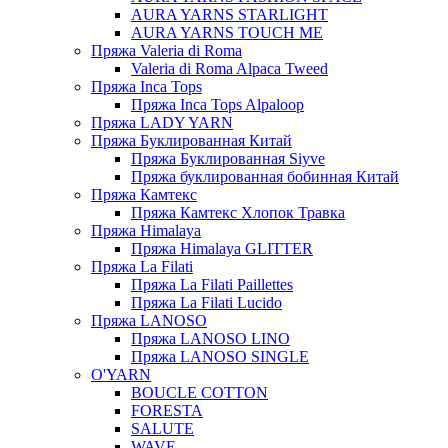
AURA YARNS STARLIGHT
AURA YARNS TOUCH ME
Пряжа Valeria di Roma
Valeria di Roma Alpaca Tweed
Пряжа Inca Tops
Пряжа Inca Tops Alpaloop
Пряжа LADY YARN
Пряжа Буклированная Китай
Пряжа Буклированная Siyve
Пряжа буклированная бобинная Китай
Пряжа Камтекс
Пряжа Камтекс Хлопок Травка
Пряжа Himalaya
Пряжа Himalaya GLITTER
Пряжа La Filati
Пряжа La Filati Paillettes
Пряжа La Filati Lucido
Пряжа LANOSO
Пряжа LANOSO LINO
Пряжа LANOSO SINGLE
O'YARN
BOUCLE COTTON
FORESTA
SALUTE
WAVE