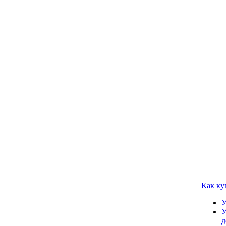
Как ку
У
У
д