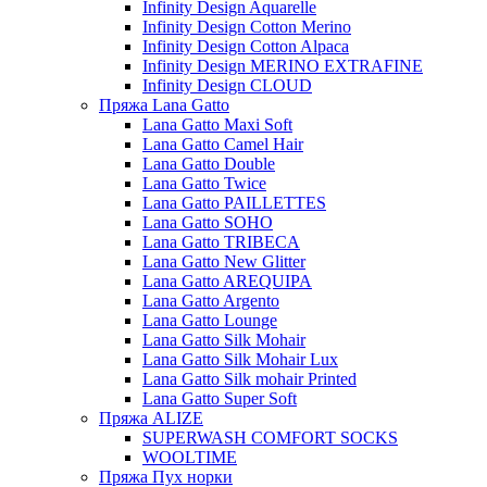
Infinity Design Aquarelle
Infinity Design Cotton Merino
Infinity Design Cotton Alpaca
Infinity Design MERINO EXTRAFINE
Infinity Design CLOUD
Пряжа Lana Gatto
Lana Gatto Maxi Soft
Lana Gatto Camel Hair
Lana Gatto Double
Lana Gatto Twice
Lana Gatto PAILLETTES
Lana Gatto SOHO
Lana Gatto TRIBECA
Lana Gatto New Glitter
Lana Gatto AREQUIPA
Lana Gatto Argento
Lana Gatto Lounge
Lana Gatto Silk Mohair
Lana Gatto Silk Mohair Lux
Lana Gatto Silk mohair Printed
Lana Gatto Super Soft
Пряжа ALIZE
SUPERWASH COMFORT SOCKS
WOOLTIME
Пряжа Пух норки