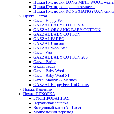
Пряжа Пух норки LONG MINK WOOL желтая
Пряжа Пух норки красная этикетка
Пряжа Пух норки RONGXIANGYUAN синяя 
Пряжа Gazzal
Gazzal Happy Feet
GAZZAL BABY COTTON XL
GAZZAL ORGANIC BABY COTTON
GAZZAL BABY COTTON
GAZZAL PAREO
GAZZAL Unicorn
GAZZAL Wool Star
Gazzal Worm
GAZZAL BABY COTTON 205
Gazzal Barbie
Gazzal Teddy
Gazzal Baby Wool
Gazzal Baby Wool XL
Gazzal Marilyn & Merinos
GAZZAL Happy Feet Uni Colors
Пряжа Кашемир
Пряжа ПЕХОРКА
БУКЛИРОВАННАЯ
Перуанская альпака
Воздушный кант (Air Lace)
Монгольский верблюд