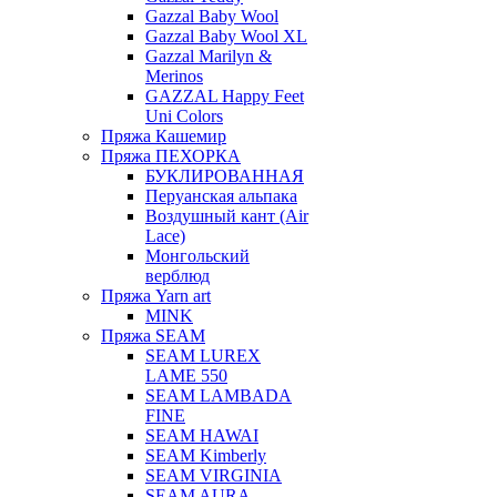
Gazzal Baby Wool
Gazzal Baby Wool XL
Gazzal Marilyn &
Merinos
GAZZAL Happy Feet
Uni Colors
Пряжа Кашемир
Пряжа ПЕХОРКА
БУКЛИРОВАННАЯ
Перуанская альпака
Воздушный кант (Air
Lace)
Монгольский
верблюд
Пряжа Yarn art
MINK
Пряжа SEAM
SEAM LUREX
LAME 550
SEAM LAMBADA
FINE
SEAM HAWAI
SEAM Kimberly
SEAM VIRGINIA
SEAM AURA