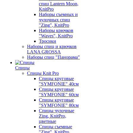
спиц Lantern Moon,
KnitPro
Наборы съемных и
чулочных спиц
"Zing", KnitPro
Наборы крючков
"Waves", KnitPro
Тросики
Наборы спиц и крючков
LANA GROSSA
Наборы спиц "Панорама"
Спицы
Спицы Knit Pro
Спицы круговые
"SYMFONIE" 40см
Спицы круговые
"SYMFONIE" 60см
Спицы круговые
"SYMFONIE" 80см
Спицы чулочные
Zing, KnitPro,
цветные
Спицы съемные
"Zing", KnitPro,