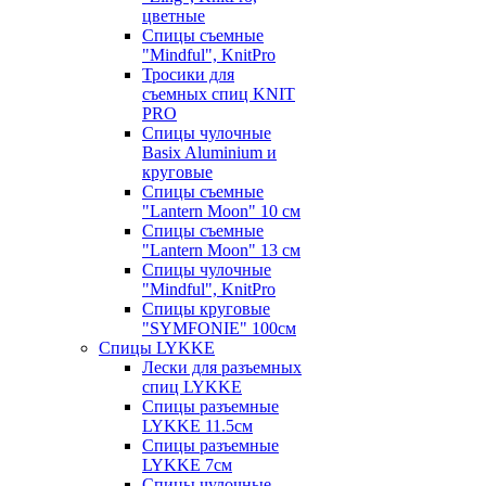
цветные
Спицы съемные
"Mindful", KnitPro
Тросики для
съемных спиц KNIT
PRO
Спицы чулочные
Basix Aluminium и
круговые
Спицы съемные
"Lantern Moon" 10 см
Спицы съемные
"Lantern Moon" 13 см
Спицы чулочные
"Mindful", KnitPro
Спицы круговые
"SYMFONIE" 100см
Спицы LYKKE
Лески для разъемных
спиц LYKKE
Спицы разъемные
LYKKE 11.5см
Спицы разъемные
LYKKE 7см
Спицы чулочные