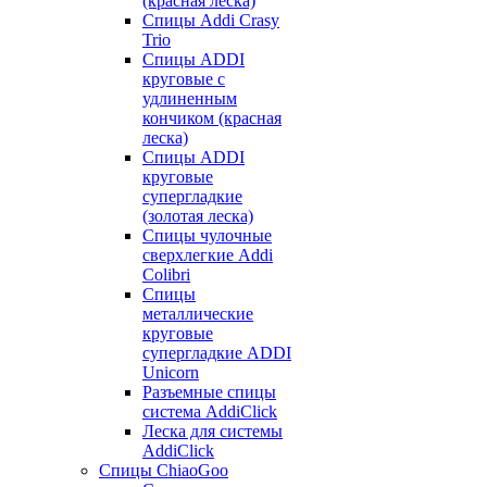
(красная леска)
Спицы Addi Crasy
Trio
Спицы ADDI
круговые с
удлиненным
кончиком (красная
леска)
Спицы ADDI
круговые
супергладкие
(золотая леска)
Спицы чулочные
сверхлегкие Addi
Colibri
Спицы
металлические
круговые
супергладкие ADDI
Unicorn
Разъемные спицы
система AddiClick
Леска для системы
AddiClick
Спицы ChiaoGoo