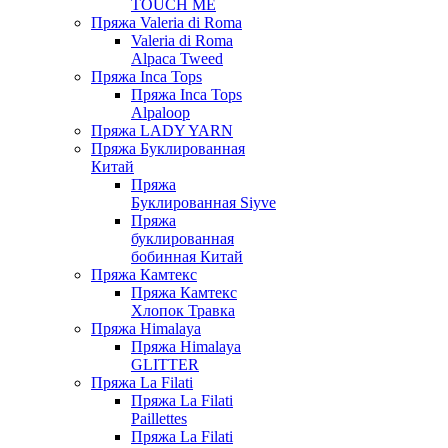
TOUCH ME
Пряжа Valeria di Roma
Valeria di Roma
Alpaca Tweed
Пряжа Inca Tops
Пряжа Inca Tops
Alpaloop
Пряжа LADY YARN
Пряжа Буклированная
Китай
Пряжа
Буклированная Siyve
Пряжа
буклированная
бобинная Китай
Пряжа Камтекс
Пряжа Камтекс
Хлопок Травка
Пряжа Himalaya
Пряжа Himalaya
GLITTER
Пряжа La Filati
Пряжа La Filati
Paillettes
Пряжа La Filati