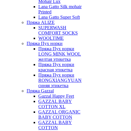
Mohair Lux
Lana Gatto Silk mohair
Printed
Lana Gatto Super Soft
Пряжа ALIZE
SUPERWASH
COMFORT SOCKS
WOOLTIME
Пряжа Пух норки
Пряжа Пух норки
LONG MINK WOOL
желтая этикетка
Пряжа Пух норки
красная этикетка
Пряжа Пух норки
RONGXIANGYUAN
синяя этикетка
Пряжа Gazzal
Gazzal Happy Feet
GAZZAL BABY
COTTON XL
GAZZAL ORGANIC
BABY COTTON
GAZZAL BABY
COTTON