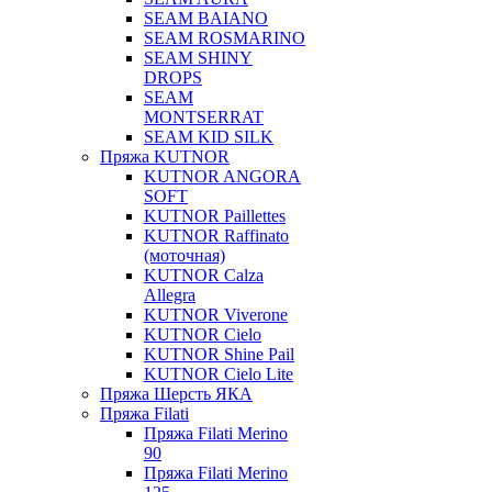
SEAM BAIANO
SEAM ROSMARINO
SEAM SHINY
DROPS
SEAM
MONTSERRAT
SEAM KID SILK
Пряжа KUTNOR
KUTNOR ANGORA
SOFT
KUTNOR Paillettes
KUTNOR Raffinato
(моточная)
KUTNOR Calza
Allegra
KUTNOR Viverone
KUTNOR Cielo
KUTNOR Shine Pail
KUTNOR Cielo Lite
Пряжа Шерсть ЯКА
Пряжа Filati
Пряжа Filati Merino
90
Пряжа Filati Merino