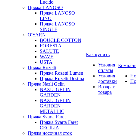
Lucido
Пряжа LANOSO
Пряжа LANOSO
LINO
Пряжа LANOSO
SINGLE
O'YARN
BOUCLE COTTON
FORESTA
SALUTE
Как купить
WAVE
USTA
Условия
Компан
Пряжа Rozetti
оплаты
Пряжа Rozetti Lumen
Условия
Но
Пряжа Rozetti Destina
доставки
По
Пряжа Nazli Gelin
Возврат
NAZLI GELIN
товара
GARDEN
NAZLI GELIN
GARDEN
METALLIC
Пряжа Svarta Faret
Пряжа Svarta Faret
CECILIA
Пряжа носочная сток