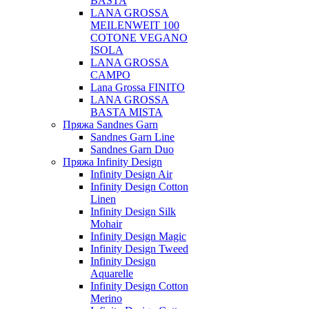
BASTA
LANA GROSSA
MEILENWEIT 100
COTONE VEGANO
ISOLA
LANA GROSSA
CAMPO
Lana Grossa FINITO
LANA GROSSA
BASTA MISTA
Пряжа Sandnes Garn
Sandnes Garn Line
Sandnes Garn Duo
Пряжа Infinity Design
Infinity Design Air
Infinity Design Cotton
Linen
Infinity Design Silk
Mohair
Infinity Design Magic
Infinity Design Tweed
Infinity Design
Aquarelle
Infinity Design Cotton
Merino