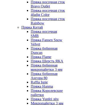
Пряжа носочная сток
Bravo Outlet
Пряжа носочная сток
4fadig Color
Пряжа носочная сток
Rainbow
Пряжа Китай
Пряжа носочная
SMB
Пряжа Fansen Snow
Velvet
Пряжа бобинная
Duncan
Пряжа Flame
Пряжа Шерсть ЯКА
Пряжа бобинная
микропайетки 3 мм
Пряжа бобинная
Ангора 80
Raffia Ispie
Пряжа Hanma
Пряжа Королевские
пайетки
Пряжа Yunfei лён
Микропайетки 3 мм