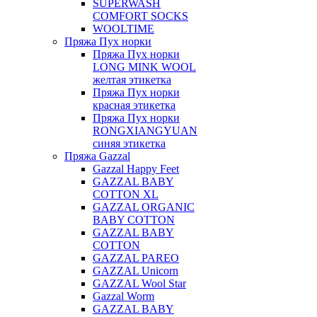
SUPERWASH
COMFORT SOCKS
WOOLTIME
Пряжа Пух норки
Пряжа Пух норки
LONG MINK WOOL
желтая этикетка
Пряжа Пух норки
красная этикетка
Пряжа Пух норки
RONGXIANGYUAN
синяя этикетка
Пряжа Gazzal
Gazzal Happy Feet
GAZZAL BABY
COTTON XL
GAZZAL ORGANIC
BABY COTTON
GAZZAL BABY
COTTON
GAZZAL PAREO
GAZZAL Unicorn
GAZZAL Wool Star
Gazzal Worm
GAZZAL BABY