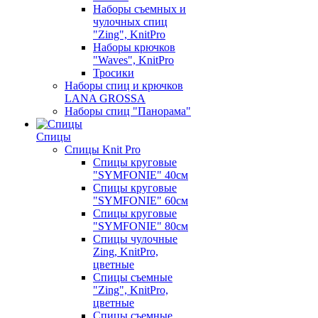
Наборы съемных и
чулочных спиц
"Zing", KnitPro
Наборы крючков
"Waves", KnitPro
Тросики
Наборы спиц и крючков
LANA GROSSA
Наборы спиц "Панорама"
Спицы
Спицы Knit Pro
Спицы круговые
"SYMFONIE" 40см
Спицы круговые
"SYMFONIE" 60см
Спицы круговые
"SYMFONIE" 80см
Спицы чулочные
Zing, KnitPro,
цветные
Спицы съемные
"Zing", KnitPro,
цветные
Спицы съемные