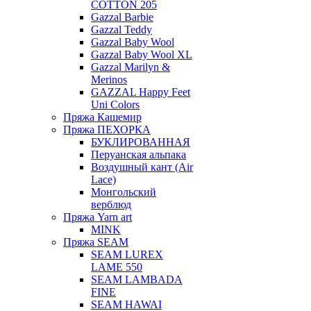
COTTON 205
Gazzal Barbie
Gazzal Teddy
Gazzal Baby Wool
Gazzal Baby Wool XL
Gazzal Marilyn &
Merinos
GAZZAL Happy Feet
Uni Colors
Пряжа Кашемир
Пряжа ПЕХОРКА
БУКЛИРОВАННАЯ
Перуанская альпака
Воздушный кант (Air
Lace)
Монгольский
верблюд
Пряжа Yarn art
MINK
Пряжа SEAM
SEAM LUREX
LAME 550
SEAM LAMBADA
FINE
SEAM HAWAI