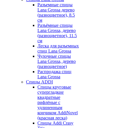
Разъемные спицы
Lana Grossa дерево
(разноцветное), 8.5
см
Разъёмные спицы
Lana Grossa, дерево
(разноцветное), 11.5
см
Леска для разъемных
спиц Lana Grossa
Чулочные спицы
Lana Grossa, дерево
(разноцветное)
Распродажа спиц
Lana Grossa
Спицы ADDI
Спицы круговые
супергладкие
квадратные
рифлёные с
удлиненным
кончиком AddiNovel
(красная леска)
Спицы Addi Crasy