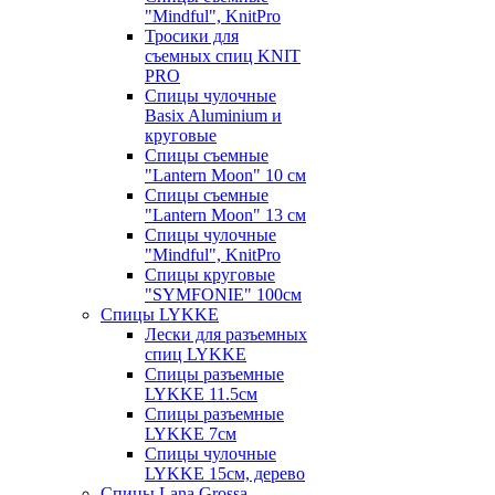
"Mindful", KnitPro
Тросики для
съемных спиц KNIT
PRO
Спицы чулочные
Basix Aluminium и
круговые
Спицы съемные
"Lantern Moon" 10 см
Спицы съемные
"Lantern Moon" 13 см
Спицы чулочные
"Mindful", KnitPro
Спицы круговые
"SYMFONIE" 100см
Спицы LYKKE
Лески для разъемных
спиц LYKKE
Спицы разъемные
LYKKE 11.5см
Спицы разъемные
LYKKE 7см
Спицы чулочные
LYKKE 15см, дерево
Спицы Lana Grossa