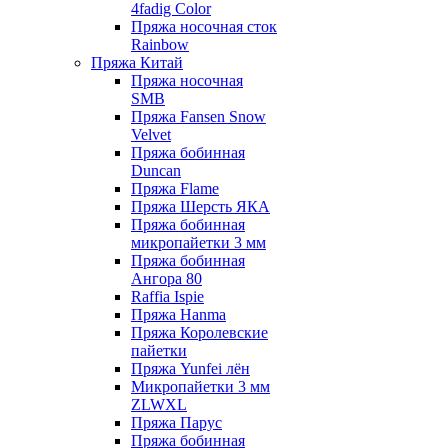
4fadig Color
Пряжа носочная сток
Rainbow
Пряжа Китай
Пряжа носочная
SMB
Пряжа Fansen Snow
Velvet
Пряжа бобинная
Duncan
Пряжа Flame
Пряжа Шерсть ЯКА
Пряжа бобинная
микропайетки 3 мм
Пряжа бобинная
Ангора 80
Raffia Ispie
Пряжа Hanma
Пряжа Королевские
пайетки
Пряжа Yunfei лён
Микропайетки 3 мм
ZLWXL
Пряжа Парус
Пряжа бобинная