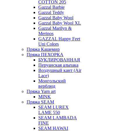
COTTON 205
Gazzal Barbie
Gazzal Teddy
Gazzal Baby Wool
Gazzal Baby Wool XL
Gazzal Marilyn &
Merinos
GAZZAL Happy Feet
Uni Colors
Пряжа Кашемир
Пряжа ПЕХОРКА
БУКЛИРОВАННАЯ
Перуанская альпака
Воздушный кант (Air
Lace)
Монгольский
верблюд
Пряжа Yarn art
MINK
Пряжа SEAM
SEAM LUREX
LAME 550
SEAM LAMBADA
FINE
SEAM HAWAI