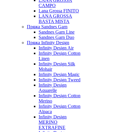
LANA GROSSA
CAMPO
Lana Grossa FINITO
LANA GROSSA
BASTA MISTA
Пряжа Sandnes Garn
Sandnes Garn Line
Sandnes Garn Duo
Пряжа Infinity Design
Infinity Design Air
Infinity Design Cotton
Linen
Infinity Design Silk
Mohair
Infinity Design Magic
Infinity Design Tweed
Infinity Design
Aquarelle
Infinity Design Cotton
Merino
Infinity Design Cotton
Alpaca
Infinity Design
MERINO
EXTRAFINE