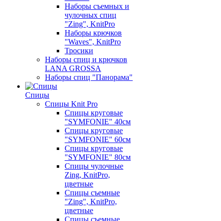
Наборы съемных и
чулочных спиц
"Zing", KnitPro
Наборы крючков
"Waves", KnitPro
Тросики
Наборы спиц и крючков
LANA GROSSA
Наборы спиц "Панорама"
Спицы
Спицы Knit Pro
Спицы круговые
"SYMFONIE" 40см
Спицы круговые
"SYMFONIE" 60см
Спицы круговые
"SYMFONIE" 80см
Спицы чулочные
Zing, KnitPro,
цветные
Спицы съемные
"Zing", KnitPro,
цветные
Спицы съемные