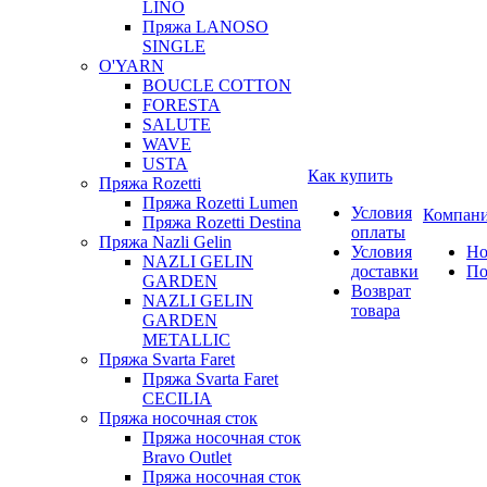
LINO
Пряжа LANOSO
SINGLE
O'YARN
BOUCLE COTTON
FORESTA
SALUTE
WAVE
USTA
Как купить
Пряжа Rozetti
Пряжа Rozetti Lumen
Условия
Компан
Пряжа Rozetti Destina
оплаты
Пряжа Nazli Gelin
Условия
Но
NAZLI GELIN
доставки
По
GARDEN
Возврат
NAZLI GELIN
товара
GARDEN
METALLIC
Пряжа Svarta Faret
Пряжа Svarta Faret
CECILIA
Пряжа носочная сток
Пряжа носочная сток
Bravo Outlet
Пряжа носочная сток