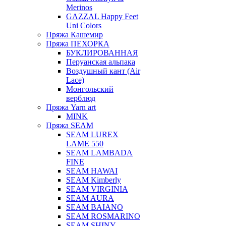
Merinos
GAZZAL Happy Feet
Uni Colors
Пряжа Кашемир
Пряжа ПЕХОРКА
БУКЛИРОВАННАЯ
Перуанская альпака
Воздушный кант (Air
Lace)
Монгольский
верблюд
Пряжа Yarn art
MINK
Пряжа SEAM
SEAM LUREX
LAME 550
SEAM LAMBADA
FINE
SEAM HAWAI
SEAM Kimberly
SEAM VIRGINIA
SEAM AURA
SEAM BAIANO
SEAM ROSMARINO
SEAM SHINY