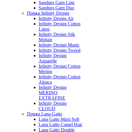
Sandnes Garn Line
Sandnes Garn Duo
Пряжа Infinity Design
Infinity Design Air
Infinity Design Cotton
Linen
Infinity Design Silk
Mohair
Infinity Design Magic
Infinity Design Tweed
Infinity Design
Aquarelle
Infinity Design Cotton
Merino
Infinity Design Cotton
Alpaca
Infinity Design
MERINO
EXTRAFINE
Infinity Design
CLOUD
Пряжа Lana Gatto
Lana Gatto Maxi Soft
Lana Gatto Camel Hair
Lana Gatto Double