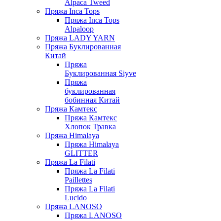
Alpaca Tweed
Пряжа Inca Tops
Пряжа Inca Tops
Alpaloop
Пряжа LADY YARN
Пряжа Буклированная
Китай
Пряжа
Буклированная Siyve
Пряжа
буклированная
бобинная Китай
Пряжа Камтекс
Пряжа Камтекс
Хлопок Травка
Пряжа Himalaya
Пряжа Himalaya
GLITTER
Пряжа La Filati
Пряжа La Filati
Paillettes
Пряжа La Filati
Lucido
Пряжа LANOSO
Пряжа LANOSO