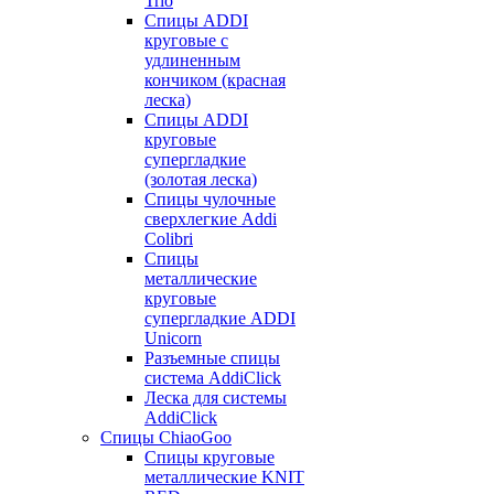
Trio
Спицы ADDI
круговые с
удлиненным
кончиком (красная
леска)
Спицы ADDI
круговые
супергладкие
(золотая леска)
Спицы чулочные
сверхлегкие Addi
Colibri
Спицы
металлические
круговые
супергладкие ADDI
Unicorn
Разъемные спицы
система AddiClick
Леска для системы
AddiClick
Спицы ChiaoGoo
Спицы круговые
металлические KNIT