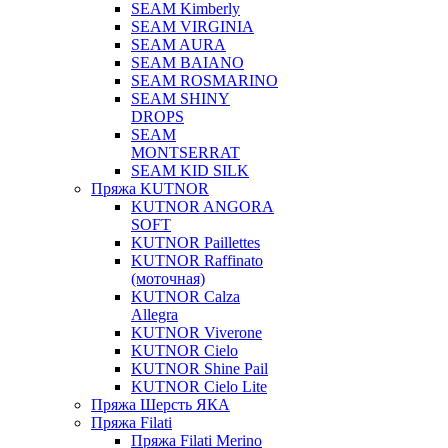
SEAM Kimberly
SEAM VIRGINIA
SEAM AURA
SEAM BAIANO
SEAM ROSMARINO
SEAM SHINY
DROPS
SEAM
MONTSERRAT
SEAM KID SILK
Пряжа KUTNOR
KUTNOR ANGORA
SOFT
KUTNOR Paillettes
KUTNOR Raffinato
(моточная)
KUTNOR Calza
Allegra
KUTNOR Viverone
KUTNOR Cielo
KUTNOR Shine Pail
KUTNOR Cielo Lite
Пряжа Шерсть ЯКА
Пряжа Filati
Пряжа Filati Merino