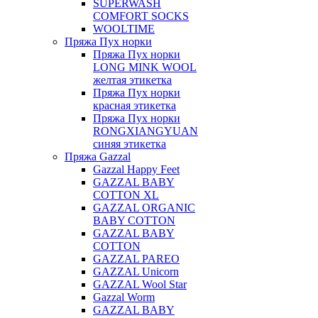
SUPERWASH
COMFORT SOCKS
WOOLTIME
Пряжа Пух норки
Пряжа Пух норки
LONG MINK WOOL
желтая этикетка
Пряжа Пух норки
красная этикетка
Пряжа Пух норки
RONGXIANGYUAN
синяя этикетка
Пряжа Gazzal
Gazzal Happy Feet
GAZZAL BABY
COTTON XL
GAZZAL ORGANIC
BABY COTTON
GAZZAL BABY
COTTON
GAZZAL PAREO
GAZZAL Unicorn
GAZZAL Wool Star
Gazzal Worm
GAZZAL BABY